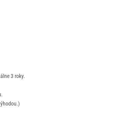
álne 3 roky.
u.
výhodou.)