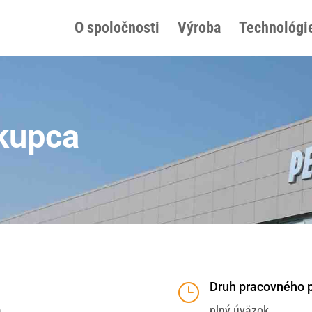
O spoločnosti
Výroba
Technológi
ákupca
Druh pracovného 
}
m
plný úväzok