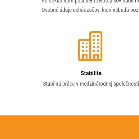
Po dôkladnom posúdení životopisov budeme k
Osobné údaje uchádzačov, ktorí nebudú poz

Stabilita
Stabilná práca v medzinárodnej spoločnost