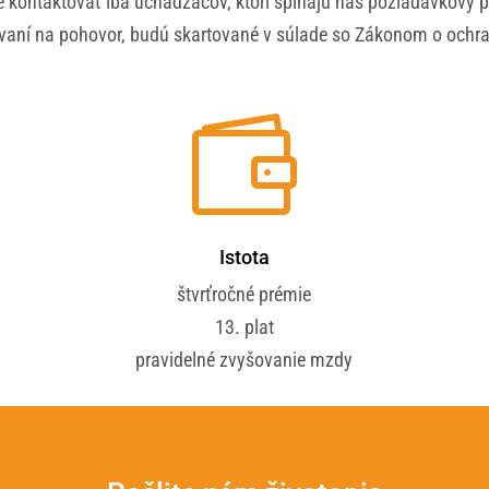
ontaktovať iba uchádzačov, ktorí spĺňajú náš požiadavkový pr
vaní na pohovor, budú skartované v súlade so Zákonom o ochr

Istota
i
štvrťročné prémie
13. plat
pravidelné zvyšovanie mzdy