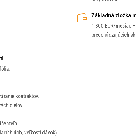
Základná zložka m

1 800 EUR/mesiac
–
predchádzajúcich sk
ti
ólia.
áranie kontraktov.
ých dielov.
dávateľa.
acích dôb, veľkosti dávok).