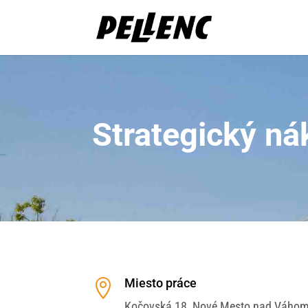
Strategický n
Miesto práce

Kočovská 18, Nové Mesto nad Váho