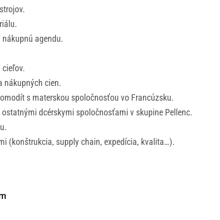
strojov.
iálu.
nu nákupnú agendu.
cieľov.
ka nákupných cien.
 komodít s materskou spoločnosťou vo Francúzsku.
 s ostatnými dcérskymi spoločnosťami v skupine
Pellenc
.
u.
i (konštrukcia, supply chain, expedícia, kvalita…).
ím