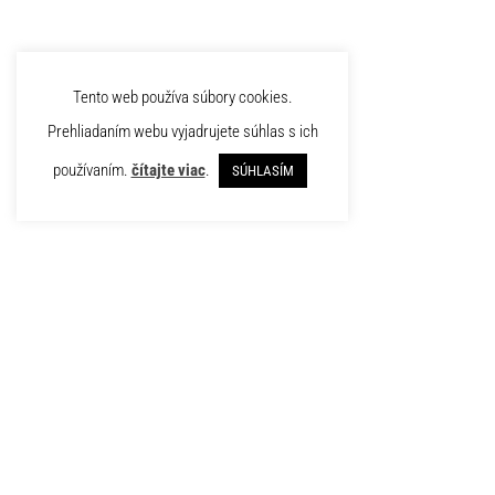
Tento web používa súbory cookies.
Prehliadaním webu vyjadrujete súhlas s ich
;
používaním.
čítajte viac
.
SÚHLASÍM
Pellenc s.r.o.
pôsobí v Novom
Meste nad Váhom od roku 1999.