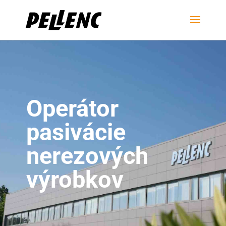
Operátor
pasivácie
nerezových
výrobkov